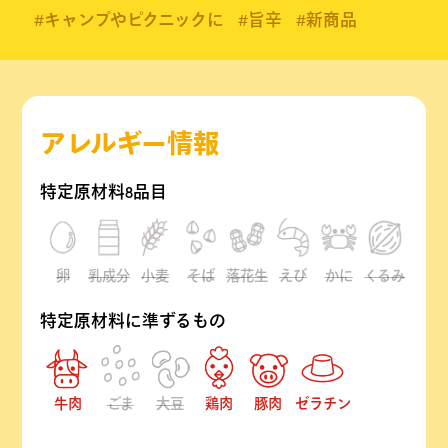
#キャンプやピクニックに
#旨辛
#新商品
アレルギー情報
特定原材料8品目
卵
乳成分
小麦
そば
落花生
えび
かに
くるみ
特定原材料に準ずるもの
牛肉
ごま
大豆
鶏肉
豚肉
ゼラチン