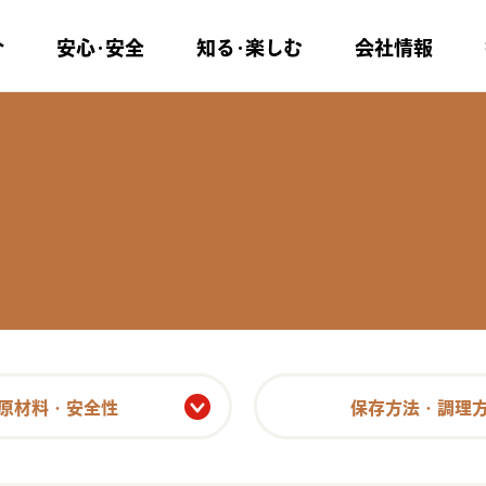
介
安心･安全
知る･楽しむ
会社情報
原材料・安全性
保存方法・調理