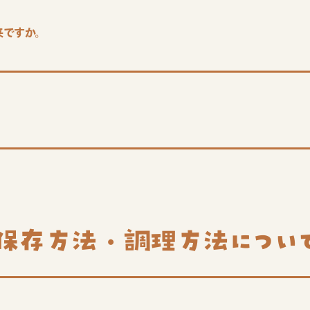
来ですか。
。
保存方法・調理方法
につい