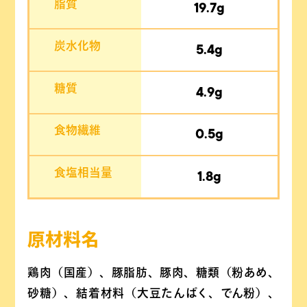
脂質
19.7g
炭水化物
5.4g
糖質
4.9g
食物繊維
0.5g
食塩相当量
1.8g
原材料名
鶏肉（国産）、豚脂肪、豚肉、糖類（粉あめ、
砂糖）、結着材料（大豆たんぱく、でん粉）、