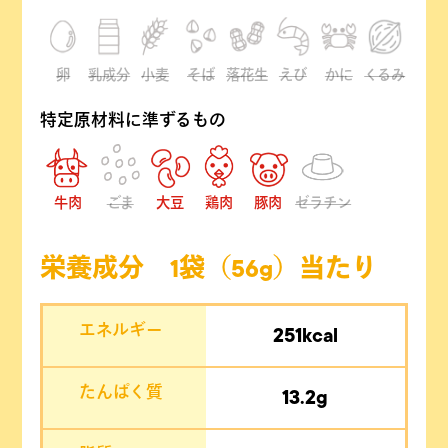
卵
乳成分
小麦
そば
落花生
えび
かに
くるみ
特定原材料に準ずるもの
牛肉
ごま
大豆
鶏肉
豚肉
ゼラチン
栄養成分 1袋（56g）当たり
エネルギー
251kcal
たんぱく質
13.2g