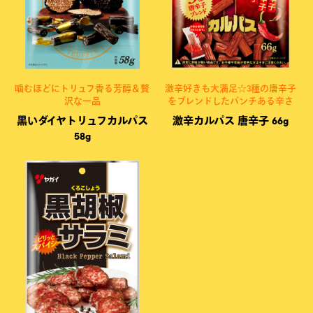
噛むほどにトリュフ香る芳醇＆贅
激辛好きも大満足☆3種の唐辛子
沢な一品
をブレンドしたパンチある辛さ
黒いダイヤトリュフカルパス
激辛カルパス 唐辛子 66g
58g